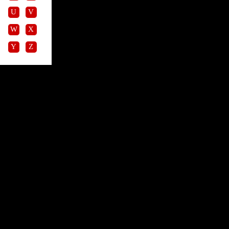
U
V
W
X
Y
Z