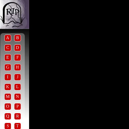
A
B
C
D
E
F
G
H
I
J
K
L
M
N
O
P
Q
R
S
T